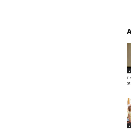
A
V
Da
St
V