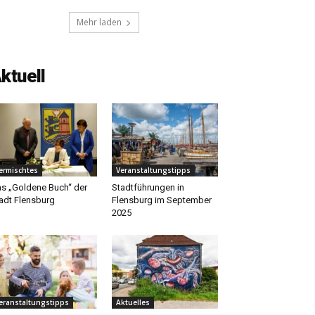
Mehr laden
ktuell
ermischtes
Veranstaltungstipps
s „Goldene Buch“ der
Stadtführungen in
adt Flensburg
Flensburg im September
2025
eranstaltungstipps
Aktuelles