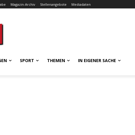
gabe
Magazin-Archiv
Stellenangebote
Mediadaten
GEN
SPORT
THEMEN
IN EIGENER SACHE