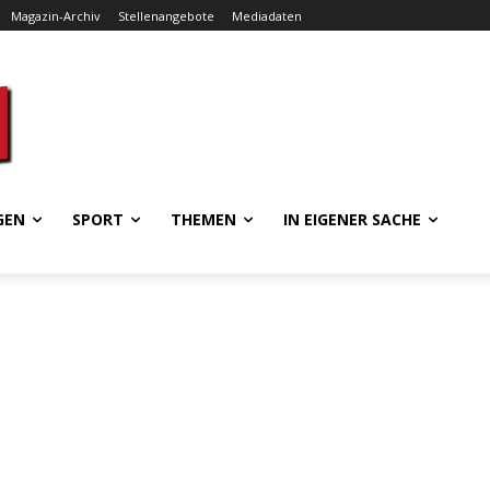
Magazin-Archiv
Stellenangebote
Mediadaten
GEN
SPORT
THEMEN
IN EIGENER SACHE