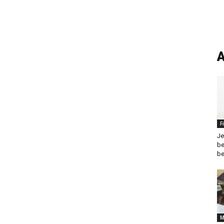
A
F
Je
be
be
M