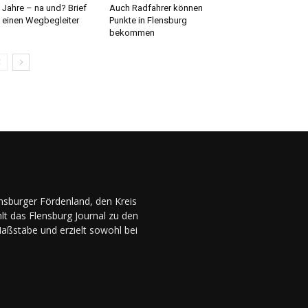
 Jahre – na und? Brief
Auch Radfahrer können
 einen Wegbegleiter
Punkte in Flensburg
bekommen
ensburger Fördenland, den Kreis
lt das Flensburg Journal zu den
Maßstäbe und erzielt sowohl bei