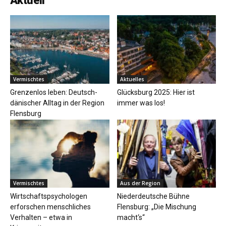
Aktuell
Vermischtes
Aktuelles
Grenzenlos leben: Deutsch-
Glücksburg 2025: Hier ist
dänischer Alltag in der Region
immer was los!
Flensburg
Vermischtes
Aus der Region
Wirtschaftspsychologen
Niederdeutsche Bühne
erforschen menschliches
Flensburg: „Die Mischung
Verhalten – etwa in
macht‘s“