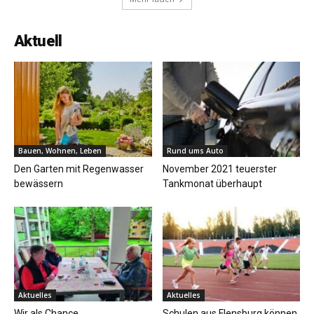
Aktuell
Bauen, Wohnen, Leben
Rund ums Auto
Den Garten mit Regenwasser
November 2021 teuerster
bewässern
Tankmonat überhaupt
Aktuelles
Aktuelles
Wir als Chance
Schulen aus Flensburg können