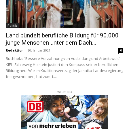
Politik
Land bündelt berufliche Bildung für 90.000
junge Menschen unter dem Dach...
Redaktion
-
20. Januar 2021
0
Buchholz: "Bessere Verzahnung von Ausbildung und Arbeitswelt"
KIEL. Schleswig-Holstein justiert den Kompass seiner beruflichen
Bildung neu: Wie im Koalitionsvertrag der Jamaika-Landesregierung
festgeschrieben, hat zum 1....
– WERBUNG –