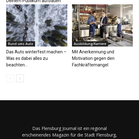
Deinem Publikum aufbauen
Rund ums Auto
Ausbildung/Karriere
Das Auto winterfest machen –
Mit Anerkennung und
Was es dabei alles zu
Motivation gegen den
beachten...
Fachkräftemangel
Das Flensburg Journal ist ein regional
erscheinendes Magazin für die Stadt Flensburg,