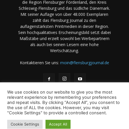
die Region Flensburger Fördenland, den Kreis
Schleswig-Flensburg und das südliche Dänemark.
Mit seiner Auflage von über 48.000 Exemplaren
zählt das Flensburg Journal zu den
auflagenstärksten Printmedien in dieser Region.
Sein hochqualitatives Erscheinungsbild setzt dabei
Maßstäbe und erzielt sowohl bei Werbepartnern
als auch bei seinen Lesern eine hohe
Wertschätzung.
Kontaktieren Sie uns:
moin@flensburgjournal.de
We use cookies on our website to give you the most
relevant experience by remembering your preferences
and repeat visits. By clicking “Accept All”, you consent to
the use of ALL the cookies. However, you may visit
Über uns
Stellenangebote
Impressum
Datenschutz
"Cookie Settings" to provide a controlled consent.
Magazin-Archiv
Das Magazin
Mediadaten
Cookie Settings
Accept All
© 2001-2026 copyright by A. B & M Art. Books & Magazines -