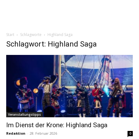
Start
Schlagworte
Highland Saga
Schlagwort: Highland Saga
Veranstaltungstipps
Im Dienst der Krone: Highland Saga
Redaktion
-
28. Februar 2026
0