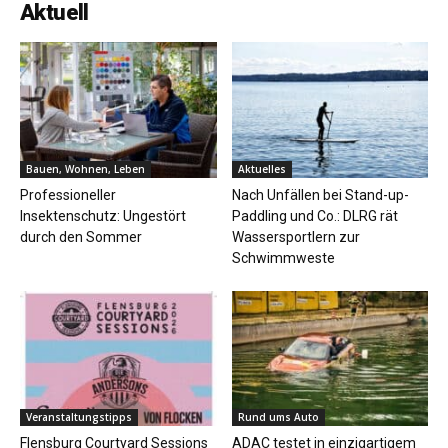
Aktuell
Bauen, Wohnen, Leben
Aktuelles
Professioneller
Nach Unfällen bei Stand-up-
Insektenschutz: Ungestört
Paddling und Co.: DLRG rät
durch den Sommer
Wassersportlern zur
Schwimmweste
Veranstaltungstipps
Rund ums Auto
Flensburg Courtyard Sessions
ADAC testet in einzigartigem