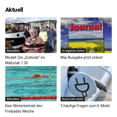
Aktuell
Aktuelles
In eigener Sache
Modell: Die „Solitüde“ im
Mai-Ausgabe jetzt online!
Maßstab 1:30
Aktuelles
Rund ums Auto
Kein Weiterbetrieb des
5 häufige Fragen zum E-Mobil
Freibades Weiche