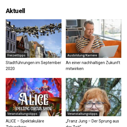
Aktuell
Freizeittipps
Ausbildung/Karriere
Stadtführungen im September
An einer nachhaltigen Zukunft
2020
mitwirken
Veranstaltungstipps
Veranstaltungstipps
ALICE – Spektakuläre
„Franz Jung – Der Sprung aus
Zirkusshow
der Zeit“