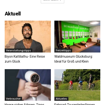
Aktuell
Veranstaltungstipps
Freizeittipps
Biyon Kattilathu- Eine Reise
Waldmuseum Glücksburg:
zum Glück
Ideal für Groß und Klein
Verbraucher
Aktuelles
Haare sicher föhnen: Tipps
Fahrrad-Tourenleiter*innen