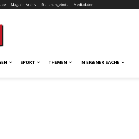
gabe
Magazin-Archiv
Stellenangebote
Mediadaten
GEN
SPORT
THEMEN
IN EIGENER SACHE