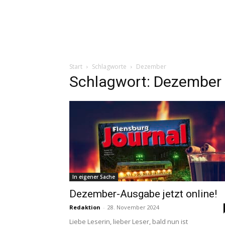
Start
Schlagworte
Dezember
Schlagwort: Dezember
In eigener Sache
Dezember-Ausgabe jetzt online!
Redaktion
-
28. November 2024
Liebe Leserin, lieber Leser, bald nun ist