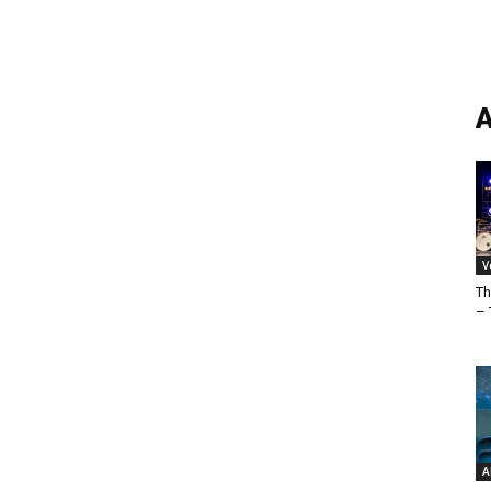
A
V
Th
– 
A