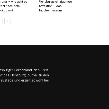
rona – wie geht es
Flensburgs einzigartige
iter nach dem
Attraktion – das
ockdown?
Tauchermuseum
ensburger Fördenland, den Kreis
lt das Flensburg Journal zu den
Maßstäbe und erzielt sowohl bei