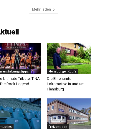
Mehr laden
ktuell
eranstaltungstipps
Flensburger Köpfe
e Ultimate Tribute: TINA
Die Ehrenamts-
The Rock Legend
Lokomotive in und um
Flensburg
ktuelles
Freizeittipps