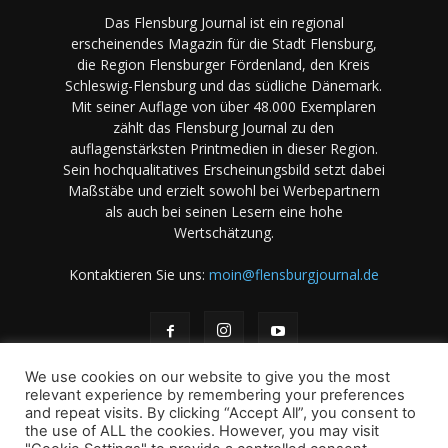
Das Flensburg Journal ist ein regional
erscheinendes Magazin für die Stadt Flensburg,
die Region Flensburger Fördenland, den Kreis
Schleswig-Flensburg und das südliche Dänemark.
Mit seiner Auflage von über 48.000 Exemplaren
zählt das Flensburg Journal zu den
auflagenstärksten Printmedien in dieser Region.
Sein hochqualitatives Erscheinungsbild setzt dabei
Maßstäbe und erzielt sowohl bei Werbepartnern
als auch bei seinen Lesern eine hohe
Wertschätzung.
Kontaktieren Sie uns:
moin@flensburgjournal.de
We use cookies on our website to give you the most
relevant experience by remembering your preferences
and repeat visits. By clicking “Accept All”, you consent to
the use of ALL the cookies. However, you may visit
Über uns
Stellenangebote
Impressum
Datenschutz