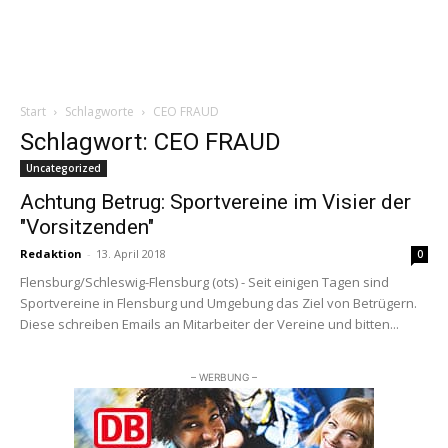
Start
Schlagworte
CEO FRAUD
Schlagwort: CEO FRAUD
Uncategorized
Achtung Betrug: Sportvereine im Visier der
"Vorsitzenden"
Redaktion
-
13. April 2018
0
Flensburg/Schleswig-Flensburg (ots) - Seit einigen Tagen sind
Sportvereine in Flensburg und Umgebung das Ziel von Betrügern.
Diese schreiben Emails an Mitarbeiter der Vereine und bitten...
– WERBUNG –