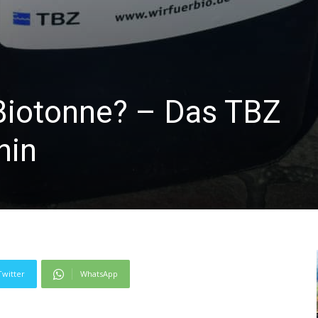
 Biotonne? – Das TBZ
hin
Twitter
WhatsApp