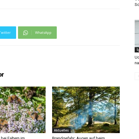
Sc
Twitter
WhatsApp
S
Uc
na
or
Aktuelles
bei Faltern im
Brandgefahr: Augen auf beim