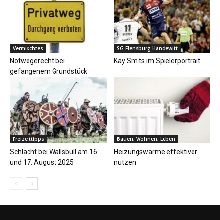
Vermischtes
SG Flensburg Handewitt
Notwegerecht bei
Kay Smits im Spielerportrait
gefangenem Grundstück
Freizeittipps
Bauen, Wohnen, Leben
Schlacht bei Wallsbüll am 16.
Heizungswärme effektiver
und 17. August 2025
nutzen