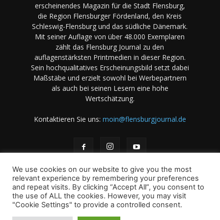
erscheinendes Magazin für die Stadt Flensburg,
die Region Flensburger Fördenland, den Kreis
Schleswig-Flensburg und das südliche Dänemark.
Mit seiner Auflage von über 48.000 Exemplaren
zählt das Flensburg Journal zu den
auflagenstärksten Printmedien in dieser Region.
Sein hochqualitatives Erscheinungsbild setzt dabei
Maßstäbe und erzielt sowohl bei Werbepartnern
als auch bei seinen Lesern eine hohe
Wertschätzung.
Kontaktieren Sie uns:
moin@flensburgjournal.de
We use cookies on our website to give you the most
relevant experience by remembering your preferences
and repeat visits. By clicking “Accept All”, you consent to
the use of ALL the cookies. However, you may visit
Über uns
Stellenangebote
Impressum
Datenschutz
"Cookie Settings" to provide a controlled consent.
Magazin-Archiv
Das Magazin
Mediadaten