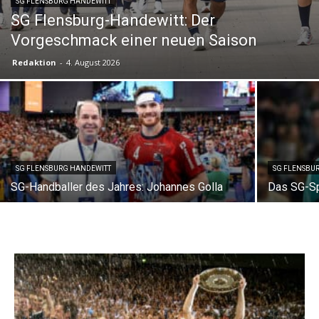
SG FLENSBURG HANDEWITT
SG Flensburg-Handewitt: Der
Vorgeschmack einer neuen Saison
Redaktion
-
4. August 2026
SG FLENSBURG HANDEWITT
SG FLENSBU
SG-Handballer des Jahres: Johannes Golla
Das SG-Spi