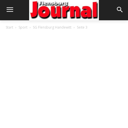
Start
Sport
SG Flensburg Handewitt
Seite 3