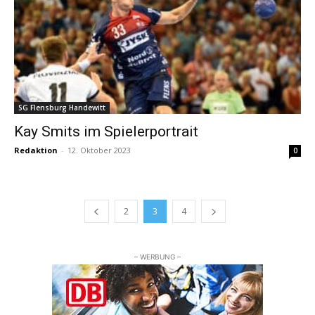
SG Flensburg Handewitt
Kay Smits im Spielerportrait
Redaktion
-
12. Oktober 2023
0
2
3
4
– WERBUNG –