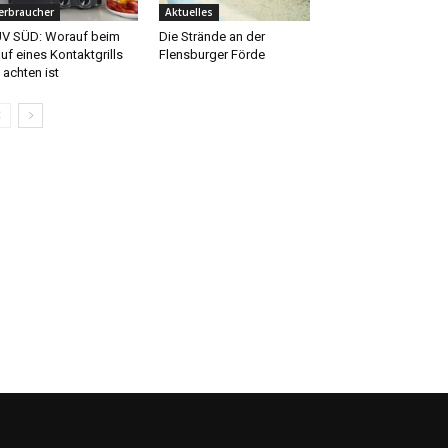
erbraucher
Aktuelles
V SÜD: Worauf beim
Die Strände an der
uf eines Kontaktgrills
Flensburger Förde
 achten ist