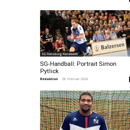
SG Flensburg Handewitt
SG-Handball: Portrait Simon
Pytlick
Redaktion
-
28. Februar 2024