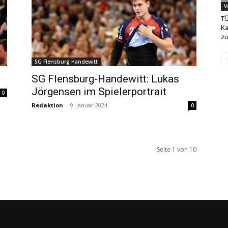
V
TÜ
Ka
zu
SG Flensburg Handewitt
SG Flensburg-Handewitt: Lukas
Jörgensen im Spielerportrait
0
Redaktion
-
9. Januar 2024
0
Seite 1 von 10