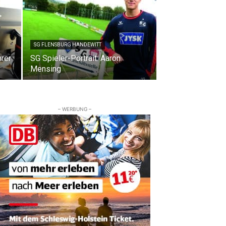
SG FLENSBURG HANDEWITT
hrer
SG Spieler-Portrait: Aaron
Mensing
– WERBUNG –