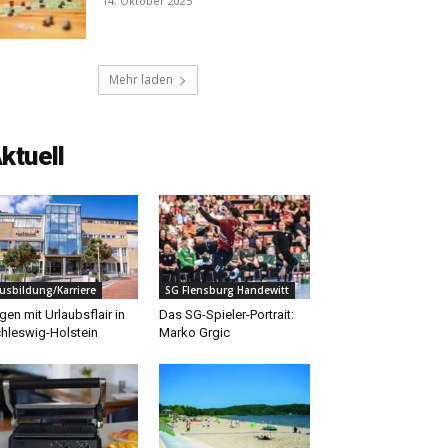
14. Oktober 2025
Mehr laden
ktuell
usbildung/Karriere
SG Flensburg Handewitt
gen mit Urlaubsflair in
Das SG-Spieler-Portrait:
hleswig-Holstein
Marko Grgic