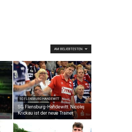
AM BELIEBTESTEN
SG FLENSBURG HANDEWITT
SG Flensburg-Handewitt: Nicolej
Krickau ist der neue Trainer