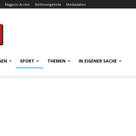
Magazin-Archiv
Stellenangebote
Mediadaten
GEN
SPORT
THEMEN
IN EIGENER SACHE