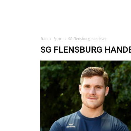
Start
Sport
SG Flensburg Handewitt
SG FLENSBURG HAND