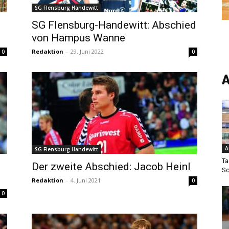
SG Flensburg Handewitt
SG Flensburg-Handewitt: Abschied
von Hampus Wanne
Redaktion
-
29. Juni 2022
0
0
A
A
SG Flensburg Handewitt
Ta
Der zweite Abschied: Jacob Heinl
Sc
Redaktion
-
4. Juni 2021
0
0