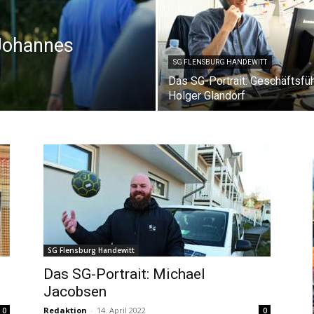
 Johannes
SG FLENSBURG HANDEWITT
Das SG-Portrait: Geschäftsfü
Holger Glandorf
SG Flensburg Handewitt
Das SG-Portrait: Michael
Jacobsen
Redaktion
-
14. April 2022
0
0