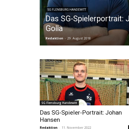
SG FLENSBURG HANDEWITT
Das SG-Spielerportrait:
Golla
Redaktion
-
29. August 2018
SG Flensburg Handewitt
Das SG-Spieler-Portrait: Johan
Hansen
Redaktion
-
11. November 2022