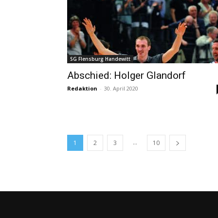
SG Flensburg Handewitt
Abschied: Holger Glandorf
Redaktion
-
30. April 2020
...
1
2
3
10