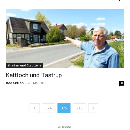
Straßen und Stadtteile
Kattloch und Tastrup
Redaktion
-
28. Mai 2019
0
374
375
376
– WERBUNG –