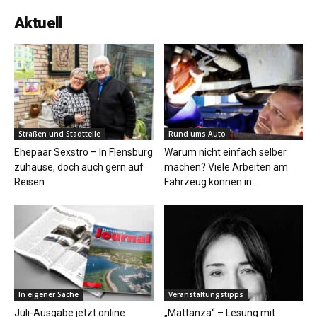
Aktuell
Straßen und Stadtteile
Rund ums Auto
Ehepaar Sexstro – In Flensburg
Warum nicht einfach selber
zuhause, doch auch gern auf
machen? Viele Arbeiten am
Reisen
Fahrzeug können in...
In eigener Sache
Veranstaltungstipps
Juli-Ausgabe jetzt online
„Mattanza“ – Lesung mit