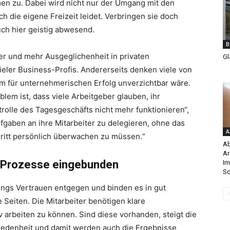
n zu. Dabei wird nicht nur der Umgang mit den
 die eigene Freizeit leidet. Verbringen sie doch
auch hier geistig abwesend.
B
er und mehr Ausgeglichenheit in privaten
Gl
eler Business-Profis. Andererseits denken viele von
m für unternehmerischen Erfolg unverzichtbar wäre.
blem ist, dass viele Arbeitgeber glauben, ihr
lle des Tagesgeschäfts nicht mehr funktionieren“,
ufgaben an ihre Mitarbeiter zu delegieren, ohne das
A
hritt persönlich überwachen zu müssen.“
Ab
Ar
n Prozesse eingebunden
Im
Sc
ings Vertrauen entgegen und binden es in gut
e Seiten. Die Mitarbeiter benötigen klare
v arbeiten zu können. Sind diese vorhanden, steigt die
riedenheit und damit werden auch die Ergebnisse