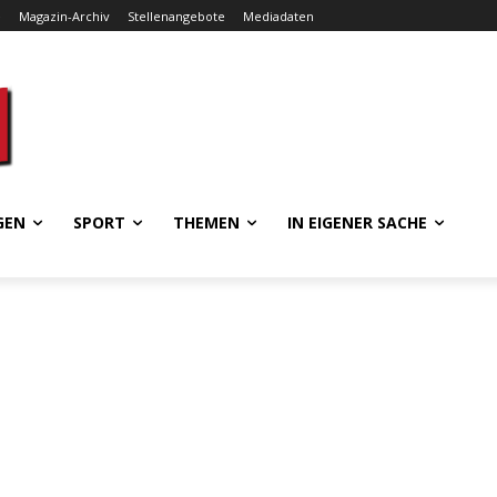
e
Magazin-Archiv
Stellenangebote
Mediadaten
GEN
SPORT
THEMEN
IN EIGENER SACHE