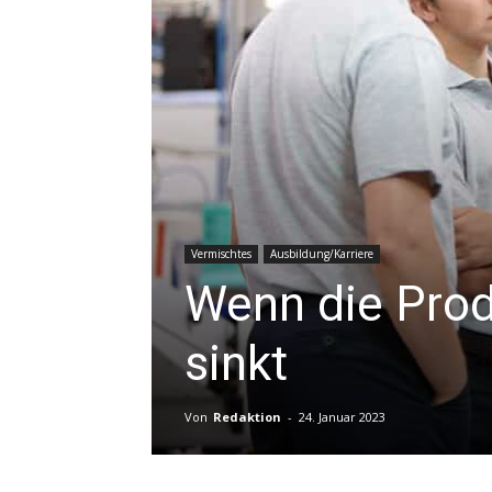
Vermischtes
Ausbildung/Karriere
Wenn die Prod
sinkt
Von
Redaktion
-
24. Januar 2023