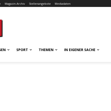
e
Magazin-Archiv
Stellenangebote
Mediadaten
GEN
SPORT
THEMEN
IN EIGENER SACHE