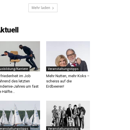
Mehr laden
ktuell
usbildung/Karriere
Veranstaltungstipps
friedenheit im Job
Mehr Nutten, mehr Koks –
hrend des letzten
scheiss auf die
ndemie-Jahres um fast
Erdbeeren!
e Hälfte...
eranstaltungstipps
Veranstaltungstipps