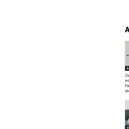
A
A
Zu
wä
Pa
di
V