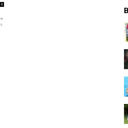
0
B
ee
ls