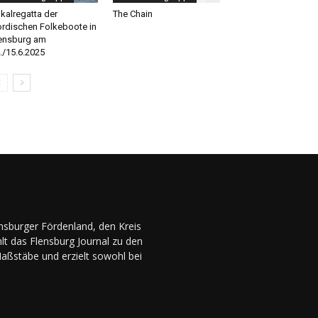
kalregatta der
The Chain
rdischen Folkeboote in
ensburg am
./15.6.2025
ensburger Fördenland, den Kreis
lt das Flensburg Journal zu den
Maßstäbe und erzielt sowohl bei