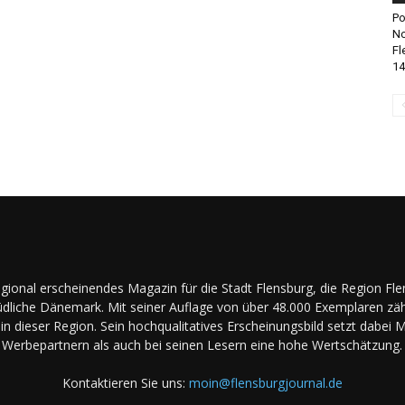
Po
No
Fl
14
regional erscheinendes Magazin für die Stadt Flensburg, die Region Fl
dliche Dänemark. Mit seiner Auflage von über 48.000 Exemplaren zäh
in dieser Region. Sein hochqualitatives Erscheinungsbild setzt dabei 
Werbepartnern als auch bei seinen Lesern eine hohe Wertschätzung.
Kontaktieren Sie uns:
moin@flensburgjournal.de