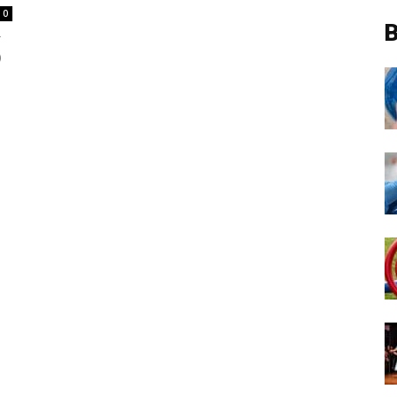
0
B
r
)
.