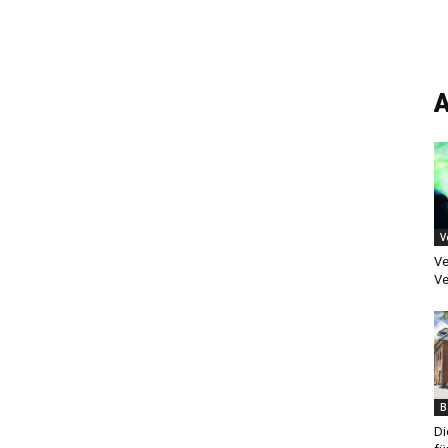
A
V
Ve
Ve
B
Di