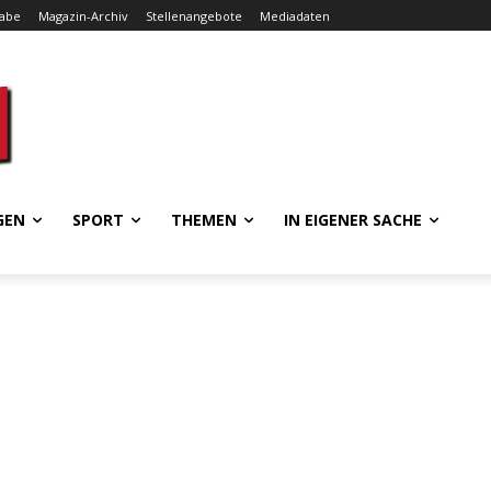
gabe
Magazin-Archiv
Stellenangebote
Mediadaten
GEN
SPORT
THEMEN
IN EIGENER SACHE