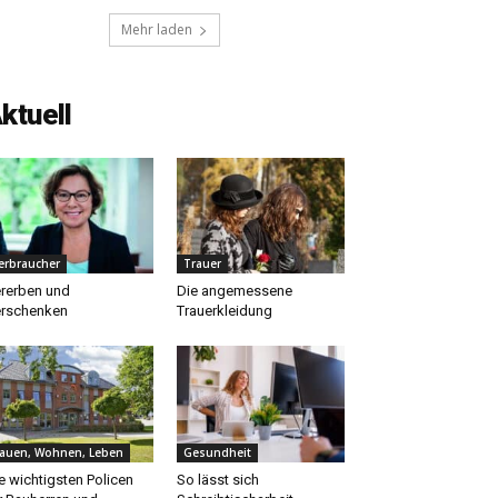
Mehr laden
ktuell
erbraucher
Trauer
rerben und
Die angemessene
rschenken
Trauerkleidung
auen, Wohnen, Leben
Gesundheit
e wichtigsten Policen
So lässt sich