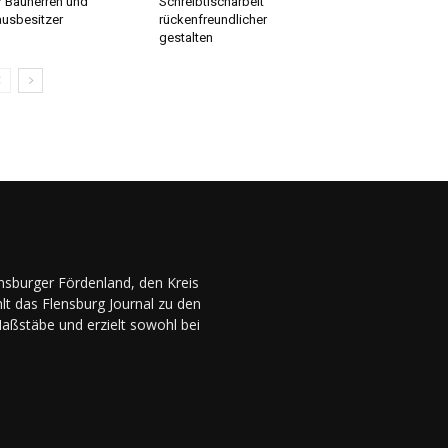
r Bauherren und
Schreibtischarbeit
usbesitzer
rückenfreundlicher
gestalten
ensburger Fördenland, den Kreis
lt das Flensburg Journal zu den
Maßstäbe und erzielt sowohl bei