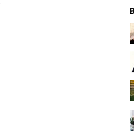
r
B
.