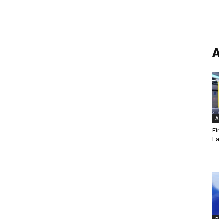
A
A
Ei
Fa
R