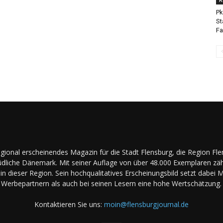
Pk
St
Fa
regional erscheinendes Magazin für die Stadt Flensburg, die Region Fl
dliche Dänemark. Mit seiner Auflage von über 48.000 Exemplaren zäh
in dieser Region. Sein hochqualitatives Erscheinungsbild setzt dabei 
Werbepartnern als auch bei seinen Lesern eine hohe Wertschätzung.
Kontaktieren Sie uns:
moin@flensburgjournal.de