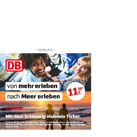
– WERBUNG –