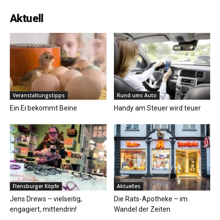
Aktuell
Veranstaltungstipps
Rund ums Auto
Ein Ei bekommt Beine
Handy am Steuer wird teuer
Flensburger Köpfe
Aktuelles
Jens Drews – vielseitig,
Die Rats-Apotheke – im
engagiert, mittendrin!
Wandel der Zeiten