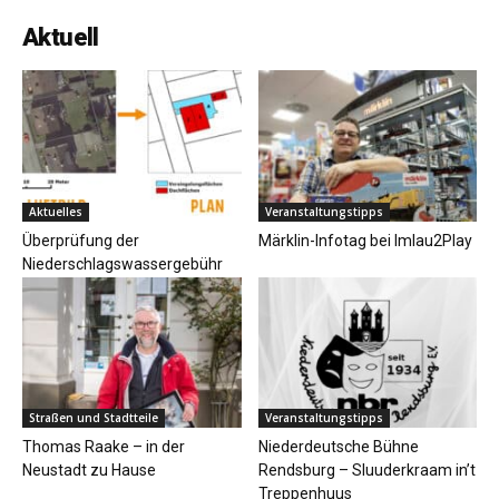
Aktuell
Aktuelles
Veranstaltungstipps
Überprüfung der
Märklin-Infotag bei Imlau2Play
Niederschlagswassergebühr
Straßen und Stadtteile
Veranstaltungstipps
Thomas Raake – in der
Niederdeutsche Bühne
Neustadt zu Hause
Rendsburg – Sluuderkraam in’t
Treppenhuus