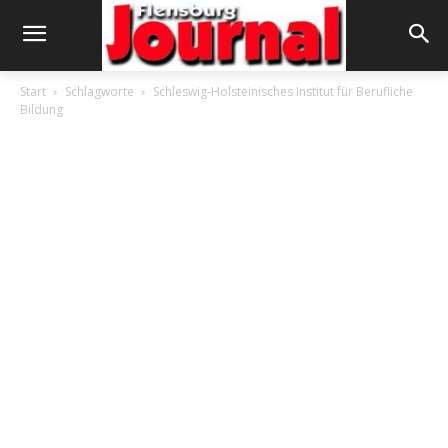
Start
Schlagworte
Schleswig-Holsteinisches Institut für Berufliche
Bildung