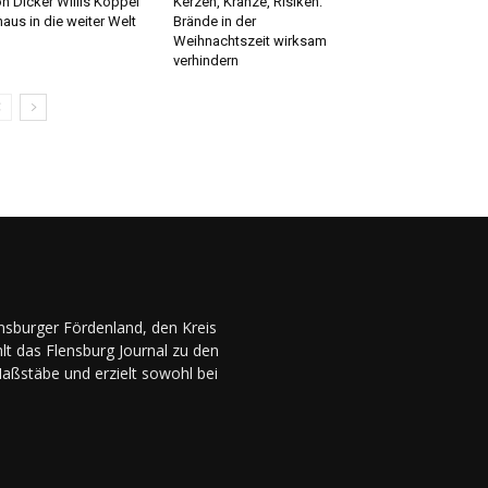
n Dicker Willis Koppel
Kerzen, Kränze, Risiken:
naus in die weiter Welt
Brände in der
Weihnachtszeit wirksam
verhindern
ensburger Fördenland, den Kreis
lt das Flensburg Journal zu den
Maßstäbe und erzielt sowohl bei