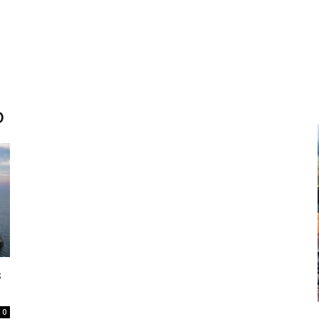
o
s
0