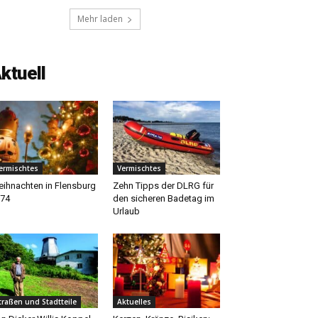
Mehr laden
ktuell
ermischtes
Vermischtes
ihnachten in Flensburg
Zehn Tipps der DLRG für
74
den sicheren Badetag im
Urlaub
traßen und Stadtteile
Aktuelles