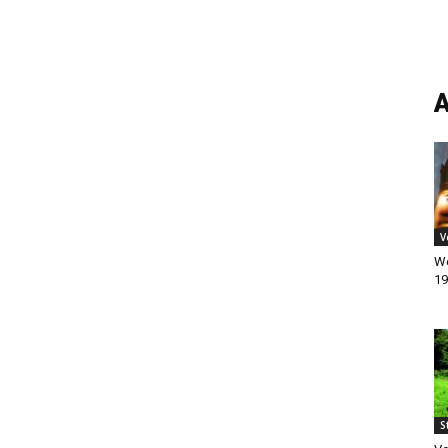
A
V
We
19
S