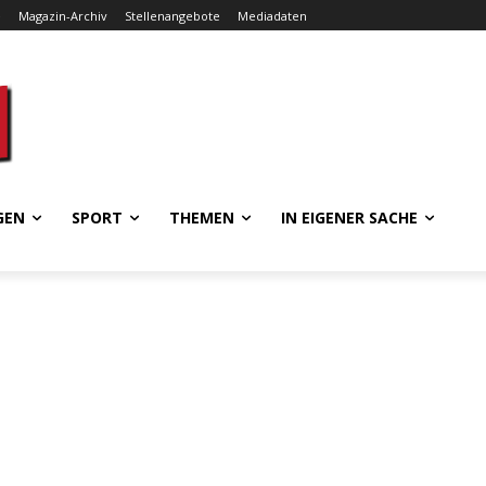
e
Magazin-Archiv
Stellenangebote
Mediadaten
GEN
SPORT
THEMEN
IN EIGENER SACHE