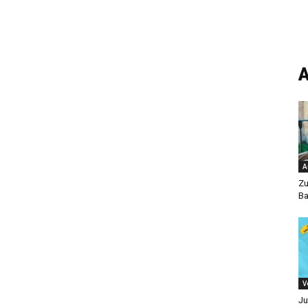
A
A
Zu
Ba
V
Ju