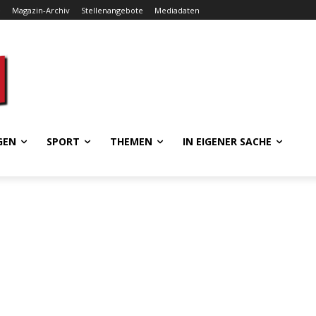
e
Magazin-Archiv
Stellenangebote
Mediadaten
GEN
SPORT
THEMEN
IN EIGENER SACHE