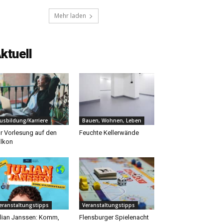
Mehr laden
ktuell
usbildung/Karriere
Bauen, Wohnen, Leben
r Vorlesung auf den
Feuchte Kellerwände
lkon
eranstaltungstipps
Veranstaltungstipps
lian Janssen: Komm,
Flensburger Spielenacht