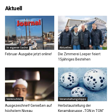
Aktuell
In eigener Sache
Aktuelles
Februar-Ausgabe jetzt online!
Die Zimmerei Loeper feiert
15jähriges Bestehen
Vermischtes
Veranstaltungstipps
Ausgezeichnet! Genießen auf
Herbstaustellung der
höchstem Niveau
Keramikgruppe „TON in TON”