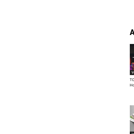
A
V
TO
Ho
I