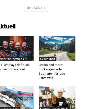
Mehr laden
ktuell
eranstaltungstipps
Gesundheit
YTOY plays daftpunk
Cardio and more:
mework rejazzed
Rückengesunde
Sportarten für jede
Jahreszeit
n eigener Sache
Straßen und Stadtteile