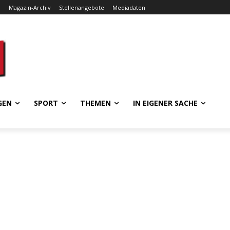
e
Magazin-Archiv
Stellenangebote
Mediadaten
GEN
SPORT
THEMEN
IN EIGENER SACHE