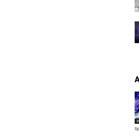
A
V
Sp