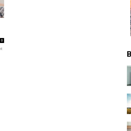
0
ht
B