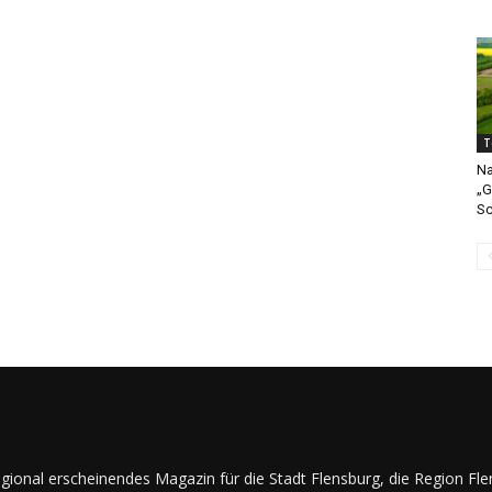
T
Na
„G
Sc
regional erscheinendes Magazin für die Stadt Flensburg, die Region Fl