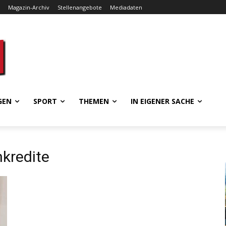
Magazin-Archiv
Stellenangebote
Mediadaten
GEN
SPORT
THEMEN
IN EIGENER SACHE
kredite