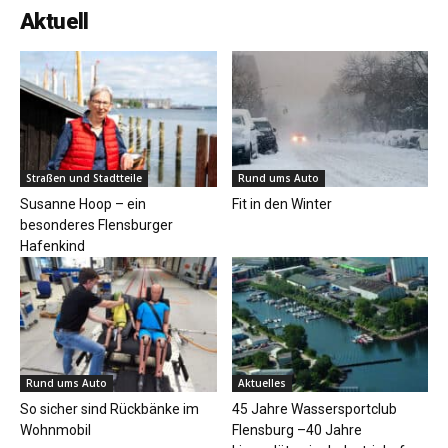
Aktuell
Straßen und Stadtteile
Rund ums Auto
Susanne Hoop – ein
Fit in den Winter
besonderes Flensburger
Hafenkind
Rund ums Auto
Aktuelles
So sicher sind Rückbänke im
45 Jahre Wassersportclub
Wohnmobil
Flensburg –40 Jahre