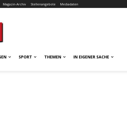
Magazin-Archiv
Stellenangebote
Mediadaten
GEN
SPORT
THEMEN
IN EIGENER SACHE