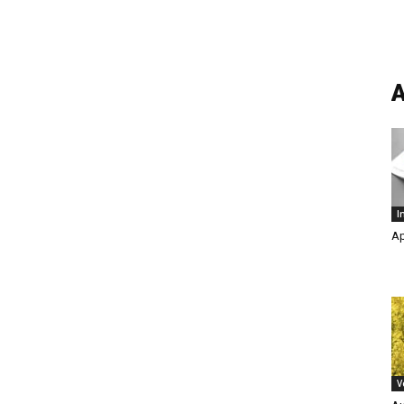
A
I
Ap
V