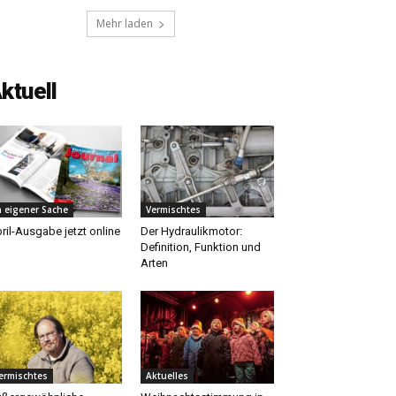
Mehr laden
ktuell
n eigener Sache
Vermischtes
ril-Ausgabe jetzt online
Der Hydraulikmotor:
Definition, Funktion und
Arten
ermischtes
Aktuelles