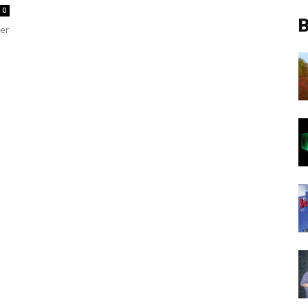
0
B
her