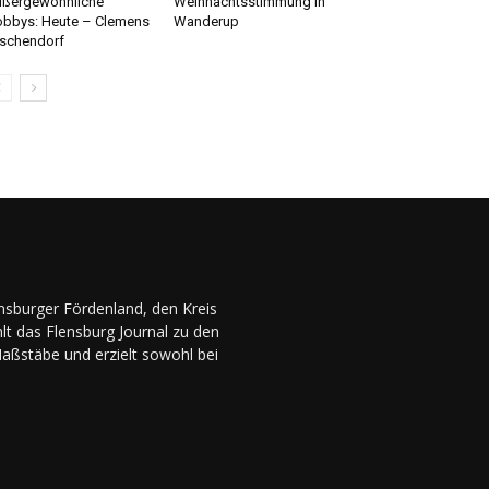
ßergewöhnliche
Weihnachtsstimmung in
bbys: Heute – Clemens
Wanderup
schendorf
ensburger Fördenland, den Kreis
lt das Flensburg Journal zu den
Maßstäbe und erzielt sowohl bei