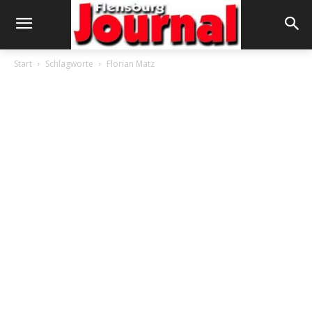
Start
Schlagworte
Florian Matz