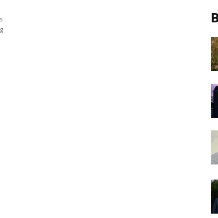
B
s
g-