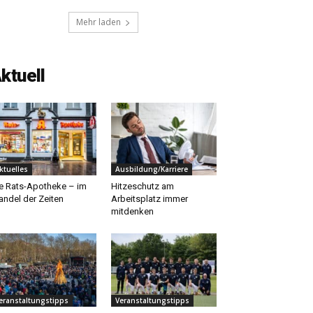
Mehr laden
ktuell
ktuelles
Ausbildung/Karriere
e Rats-Apotheke – im
Hitzeschutz am
ndel der Zeiten
Arbeitsplatz immer
mitdenken
eranstaltungstipps
Veranstaltungstipps