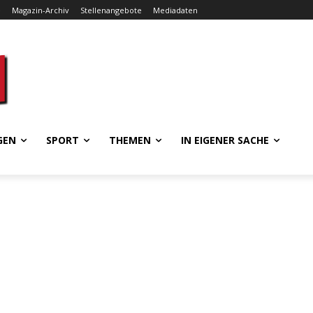
e
Magazin-Archiv
Stellenangebote
Mediadaten
GEN
SPORT
THEMEN
IN EIGENER SACHE