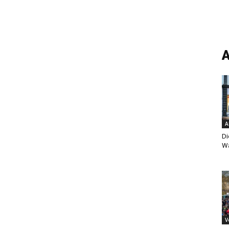
A
A
Di
Wa
V