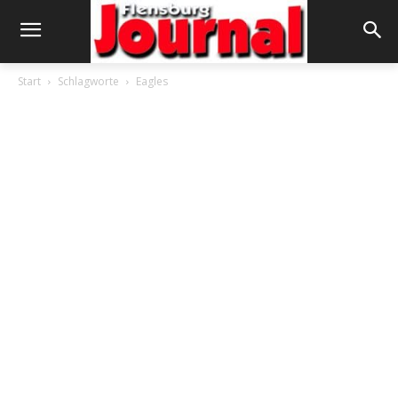
Start
Schlagworte
Eagles