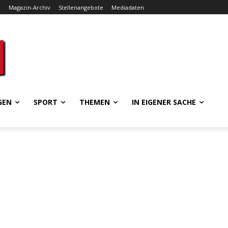
e
Magazin-Archiv
Stellenangebote
Mediadaten
GEN
SPORT
THEMEN
IN EIGENER SACHE