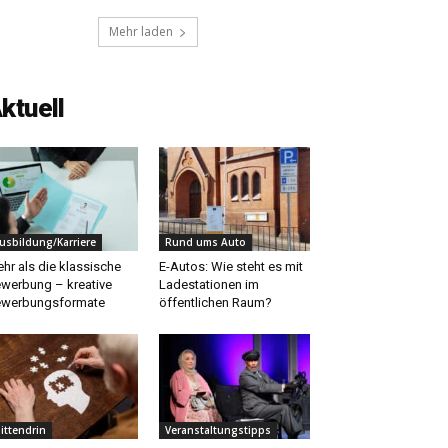
Mehr laden
ktuell
usbildung/Karriere
Rund ums Auto
hr als die klassische
E-Autos: Wie steht es mit
werbung – kreative
Ladestationen im
werbungsformate
öffentlichen Raum?
ittendrin
Veranstaltungstipps