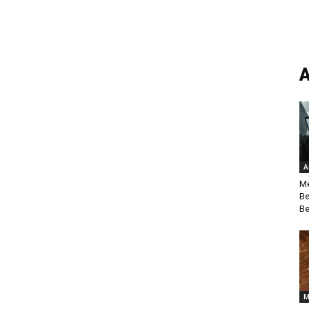
A
A
Me
Be
Be
M