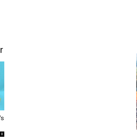
r
’s
0