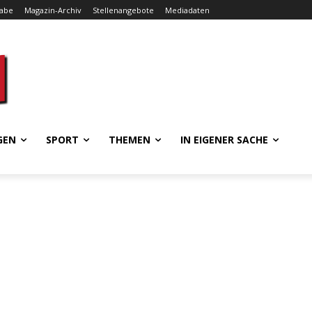
gabe
Magazin-Archiv
Stellenangebote
Mediadaten
GEN
SPORT
THEMEN
IN EIGENER SACHE