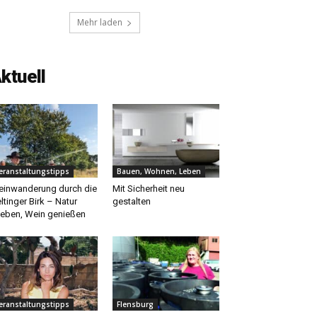
Mehr laden
ktuell
eranstaltungstipps
Bauen, Wohnen, Leben
inwanderung durch die
Mit Sicherheit neu
ltinger Birk – Natur
gestalten
leben, Wein genießen
eranstaltungstipps
Flensburg