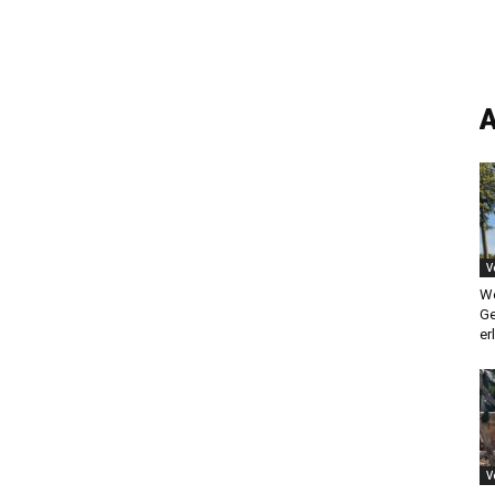
A
V
We
Ge
er
V