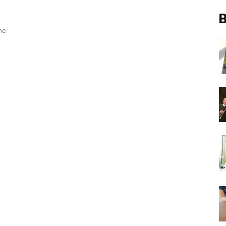
h
B
ne