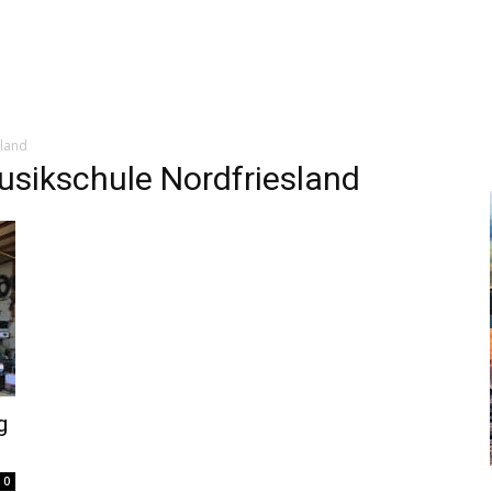
sland
usikschule Nordfriesland
g
0