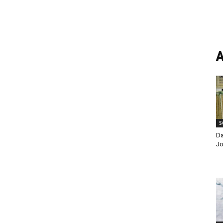
A
S
Da
Jo