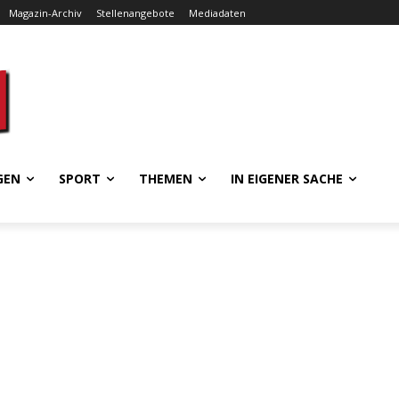
Magazin-Archiv
Stellenangebote
Mediadaten
GEN
SPORT
THEMEN
IN EIGENER SACHE