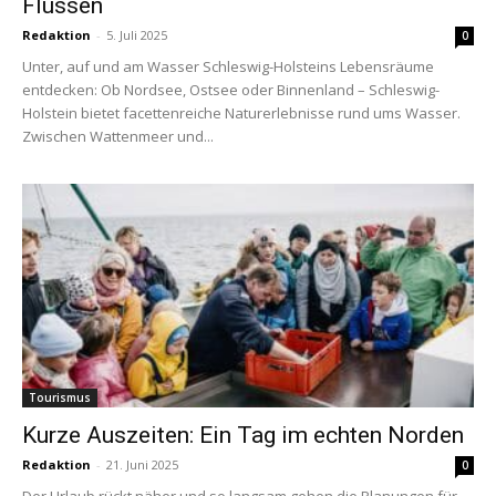
Flüssen
Redaktion
-
5. Juli 2025
0
Unter, auf und am Wasser Schleswig-Holsteins Lebensräume
entdecken: Ob Nordsee, Ostsee oder Binnenland – Schleswig-
Holstein bietet facettenreiche Naturerlebnisse rund ums Wasser.
Zwischen Wattenmeer und...
Tourismus
Kurze Auszeiten: Ein Tag im echten Norden
Redaktion
-
21. Juni 2025
0
Der Urlaub rückt näher und so langsam gehen die Planungen für