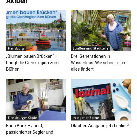
Aktuell
Flensburg
Straßen und Stadtteile
„Blumen bauen Brücken“ –
Drei Generationen in
bringt die Grenzregion zum
Wasserloos: Wie schnell sich
Blühen
alles ändert!
Flensburger Köpfe
In eigener Sache
Enno Brink – Jurist,
Oktober-Ausgabe jetzt online!
passionierter Segler und