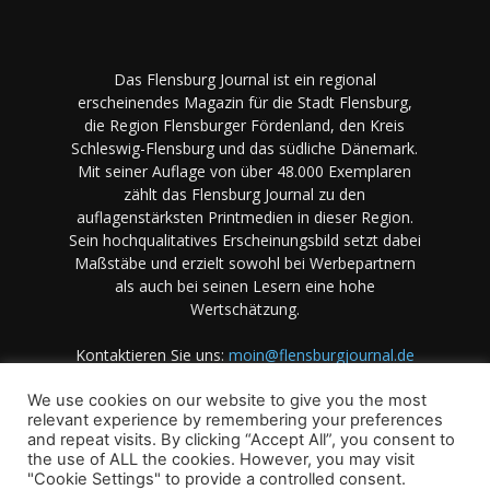
Das Flensburg Journal ist ein regional
erscheinendes Magazin für die Stadt Flensburg,
die Region Flensburger Fördenland, den Kreis
Schleswig-Flensburg und das südliche Dänemark.
Mit seiner Auflage von über 48.000 Exemplaren
zählt das Flensburg Journal zu den
auflagenstärksten Printmedien in dieser Region.
Sein hochqualitatives Erscheinungsbild setzt dabei
Maßstäbe und erzielt sowohl bei Werbepartnern
als auch bei seinen Lesern eine hohe
Wertschätzung.
Kontaktieren Sie uns:
moin@flensburgjournal.de
We use cookies on our website to give you the most
relevant experience by remembering your preferences
and repeat visits. By clicking “Accept All”, you consent to
the use of ALL the cookies. However, you may visit
"Cookie Settings" to provide a controlled consent.