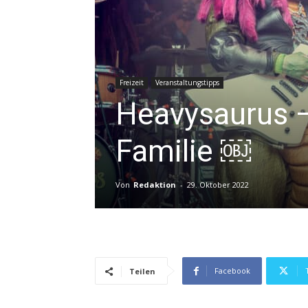
Freizeit
Veranstaltungstipps
Heavysaurus –
Familie ￼
Von
Redaktion
-
29. Oktober 2022
Facebook
Teilen