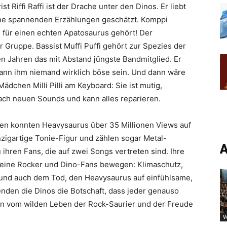
st Riffi Raffi ist der Drache unter den Dinos. Er liebt
ine spannenden Erzählungen geschätzt. Komppi
h für einen echten Apatosaurus gehört! Der
r Gruppe. Bassist Muffi Puffi gehört zur Spezies der
en Jahren das mit Abstand jüngste Bandmitglied. Er
kann ihm niemand wirklich böse sein. Und dann wäre
ädchen Milli Pilli am Keyboard: Sie ist mutig,
nach neuen Sounds und kann alles reparieren.
lben konnten Heavysaurus über 35 Millionen Views auf
zigartige Tonie-Figur
und zählen sogar Metal-
A
hren Fans, die auf zwei Songs vertreten sind. Ihre
kleine Rocker und Dino-Fans bewegen: Klimaschutz,
 und auch dem Tod, den Heavysaurus auf einfühlsame,
enden die Dinos die Botschaft, dass jeder genauso
hlen vom wilden Leben der Rock-Saurier und der Freude
V