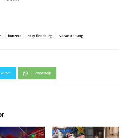
r
konzert
roxy flensburg
veranstaltung
Twitter
WhatsApp
or