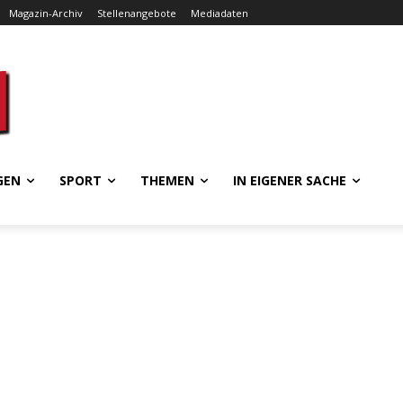
Magazin-Archiv
Stellenangebote
Mediadaten
GEN
SPORT
THEMEN
IN EIGENER SACHE