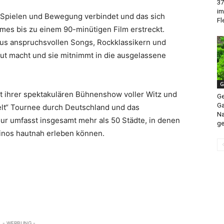
37
im
, Spielen und Bewegung verbindet und das sich
Fl
mes bis zu einem 90-minütigen Film erstreckt.
us anspruchsvollen Songs, Rockklassikern und
ut macht und sie mitnimmt in die ausgelassene
G
t ihrer spektakulären Bühnenshow voller Witz und
Ge
Ga
Welt“ Tournee durch Deutschland und das
Na
ur umfasst insgesamt mehr als 50 Städte, in denen
ge
Dinos hautnah erleben können.
- WERBUNG -