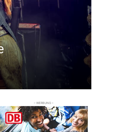
e
– WERBUNG –