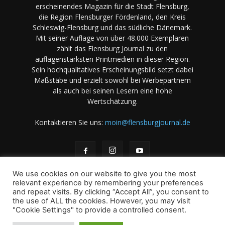
erscheinendes Magazin für die Stadt Flensburg,
die Region Flensburger Fördenland, den Kreis
Schleswig-Flensburg und das südliche Dänemark.
Mit seiner Auflage von über 48.000 Exemplaren
zählt das Flensburg Journal zu den
auflagenstärksten Printmedien in dieser Region.
Sein hochqualitatives Erscheinungsbild setzt dabei
Maßstäbe und erzielt sowohl bei Werbepartnern
als auch bei seinen Lesern eine hohe
Wertschätzung.
Kontaktieren Sie uns:
moin@flensburgjournal.de
We use cookies on our website to give you the most
relevant experience by remembering your preferences
and repeat visits. By clicking “Accept All”, you consent to
the use of ALL the cookies. However, you may visit
Über uns
Stellenangebote
Impressum
Datenschutz
"Cookie Settings" to provide a controlled consent.
Magazin-Archiv
Das Magazin
Mediadaten