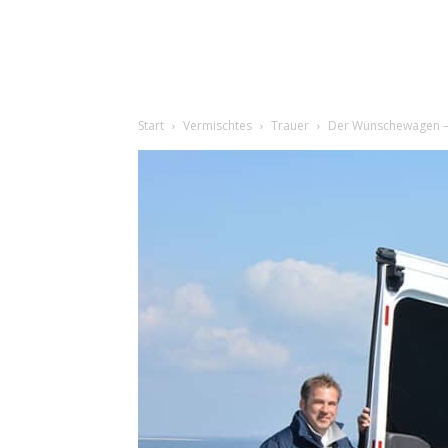
Start
Vermischtes
Trauer
Der Wünschewagen – 