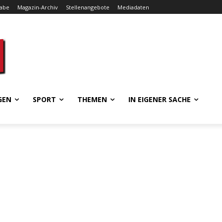
gabe
Magazin-Archiv
Stellenangebote
Mediadaten
GEN
SPORT
THEMEN
IN EIGENER SACHE