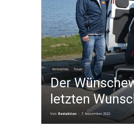
Vermischtes
Trauer
Der Wünschew
letzten Wunsc
Von
Redaktion
-
7. November 2022