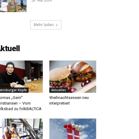
28. Mai 2024
Mehr laden
ktuell
lensburger Köpfe
Aktuelles
omas „Gerri“
Weihnachtsessen neu
ristiansen – Vom
interpretiert
lksbad zu folkBALTICA