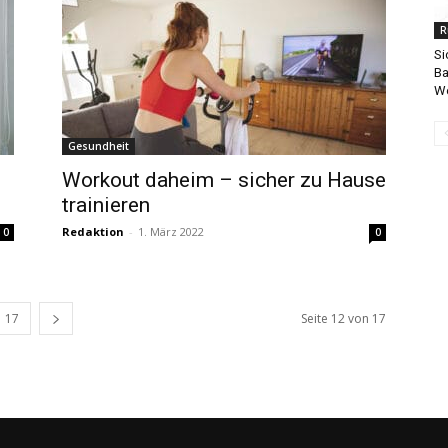
R
Si
Ba
We
Gesundheit
Workout daheim – sicher zu Hause
trainieren
Redaktion
-
1. März 2022
0
0
17
Seite 12 von 17