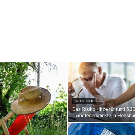
GESUNDHEIT
Das Risiko Hitze für rund 5.3
Diabeteserkrankte in Flensbu