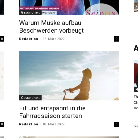
Gesundheit
Warum Muskelaufbau
Beschwerden vorbeugt
Redaktion
-
25. März 2022
0
0
A
F
Th
Gesundheit
Ch
Fit und entspannt in die
Vo
Fahrradsaison starten
Redaktion
-
18. März 2022
0
0