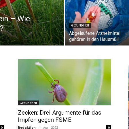
ein – Wie
?
GESUNDHEIT
Abgelaufene Arzneimittel
gehören in den Hausmüll
Gesundheit
Zecken: Drei Argumente für das
Impfen gegen FSME
Redaktion
-
4. April 2022
0
0