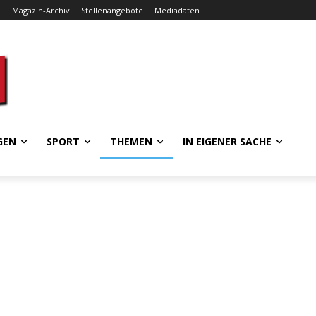
e
Magazin-Archiv
Stellenangebote
Mediadaten
GEN
SPORT
THEMEN
IN EIGENER SACHE