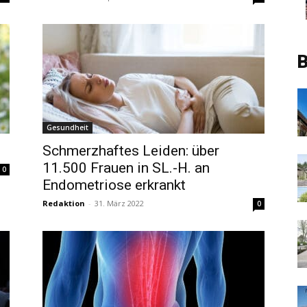
B
Gesundheit
Schmerzhaftes Leiden: über
11.500 Frauen in SL.-H. an
0
Endometriose erkrankt
Redaktion
-
31. März 2022
0