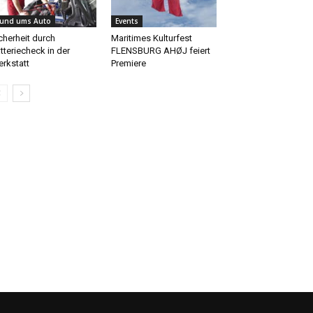
und ums Auto
Events
cherheit durch
Maritimes Kulturfest
tteriecheck in der
FLENSBURG AHØJ feiert
rkstatt
Premiere