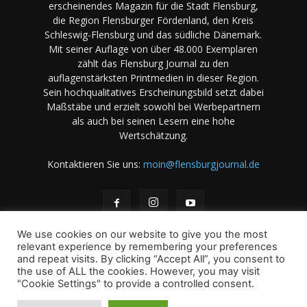
erscheinendes Magazin für die Stadt Flensburg,
die Region Flensburger Fördenland, den Kreis
Schleswig-Flensburg und das südliche Dänemark.
Mit seiner Auflage von über 48.000 Exemplaren
zählt das Flensburg Journal zu den
auflagenstärksten Printmedien in dieser Region.
Sein hochqualitatives Erscheinungsbild setzt dabei
Maßstäbe und erzielt sowohl bei Werbepartnern
als auch bei seinen Lesern eine hohe
Wertschätzung.
Kontaktieren Sie uns:
moin@flensburgjournal.de
We use cookies on our website to give you the most
relevant experience by remembering your preferences
and repeat visits. By clicking “Accept All”, you consent to
the use of ALL the cookies. However, you may visit
Über uns
Stellenangebote
Impressum
Datenschutz
"Cookie Settings" to provide a controlled consent.
Magazin-Archiv
Das Magazin
Mediadaten