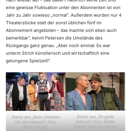
eine gewisse Fluktuation unter den Abonnenten ist von
Jahr zu Jahr sowieso „normal“. Außerdem wurden nur 4
Theaterstücke statt der sonst üblichen fünf im
Abonnement angeboten – das machte sich eben auch
bemerkbar“, kennt Petersen die Umstände des
Rückgangs ganz genau. „Aber noch einmal: Es war
unterm Strich künstlerisch und wirtschaftlich eine
gelungene Spielzeit!“
Szene aus „De gode
Szene aus „Keen Utkamen
Indruck“; Foto: Sönke
mit dat Inkamen“; Foto:
Pencik, www.nencik.de
Sönke Pencik,