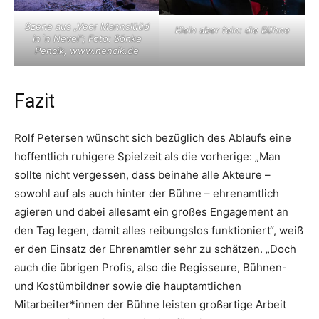
Szene aus „Veer Mannslüüd
Klein aber fein: die Bühne
in´n Nevel“; Foto: Sönke
Pencik, www.nencik.de
Fazit
Rolf Petersen wünscht sich bezüglich des Ablaufs eine
hoffentlich ruhigere Spielzeit als die vorherige: „Man
sollte nicht vergessen, dass beinahe alle Akteure –
sowohl auf als auch hinter der Bühne – ehrenamtlich
agieren und dabei allesamt ein großes Engagement an
den Tag legen, damit alles reibungslos funktioniert“, weiß
er den Einsatz der Ehrenamtler sehr zu schätzen. „Doch
auch die übrigen Profis, also die Regisseure, Bühnen-
und Kostümbildner sowie die hauptamtlichen
Mitarbeiter*innen der Bühne leisten großartige Arbeit