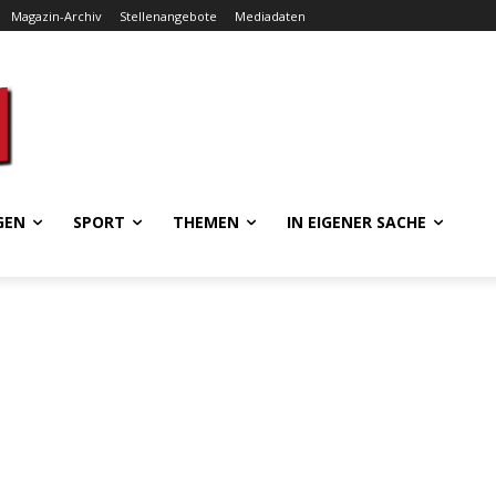
Magazin-Archiv
Stellenangebote
Mediadaten
GEN
SPORT
THEMEN
IN EIGENER SACHE