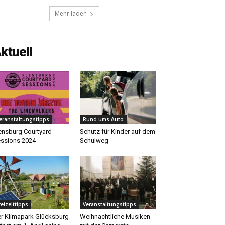
Mehr laden
ktuell
eranstaltungstipps
Rund ums Auto
ensburg Courtyard
Schutz für Kinder auf dem
ssions 2024
Schulweg
reizeittipps
Veranstaltungstipps
r Klimapark Glücksburg
Weihnachtliche Musiken