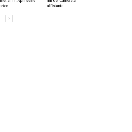
fnet am 1. April seine
mit der Camerata
orten
all`istante