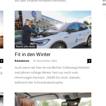
auf den Straßen erheblich erhöhen...
öf
Pf
Rund ums Auto
Fit in den Winter
Redaktion
-
14. November 2023
0
0
on
Auch wenn wir hier im nördlichen Schleswig-Holstein
g:
seit Jahren richtige Winter fast nur noch vom
Hörensagen kennen: „Weißt Du noch, damals,
während der Schneekatastrophe...