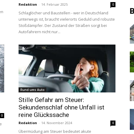
Redaktion
-
14. Februar 2025
0
B
en
Schlaglöcher und Baustellen - wer in Deutschland
unterwegs ist, braucht vielerorts Geduld und robuste
Stoßdämpfer. Der Zustand der Straßen sorgt bei
Autofahrern nicht nur...
Rund ums Auto
Stille Gefahr am Steuer:
Sekundenschlaf ohne Unfall ist
reine Glückssache
0
Redaktion
-
14. November 2024
0
e
Übermüdung am Steuer bedeutet akute