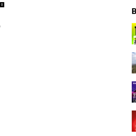
0
B
n