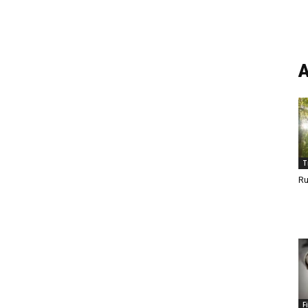
A
T
Ru
F