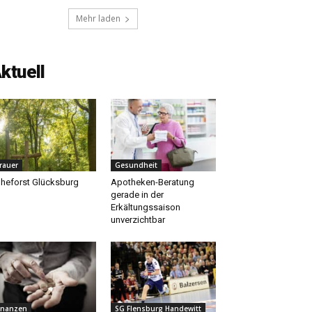
Mehr laden
ktuell
rauer
Gesundheit
heforst Glücksburg
Apotheken-Beratung
gerade in der
Erkältungssaison
unverzichtbar
inanzen
SG Flensburg Handewitt