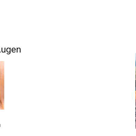
Augen
n