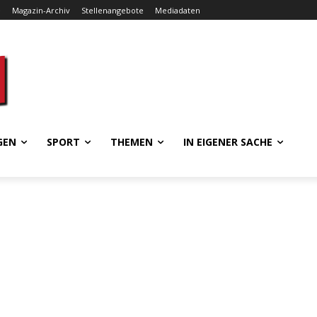
e
Magazin-Archiv
Stellenangebote
Mediadaten
GEN
SPORT
THEMEN
IN EIGENER SACHE