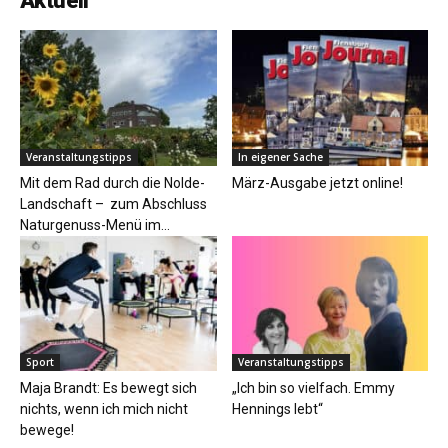
Aktuell
Veranstaltungstipps
In eigener Sache
Mit dem Rad durch die Nolde-
März-Ausgabe jetzt online!
Landschaft – zum Abschluss
Naturgenuss-Menü im...
Sport
Veranstaltungstipps
Maja Brandt: Es bewegt sich
„Ich bin so vielfach. Emmy
nichts, wenn ich mich nicht
Hennings lebt“
bewege!