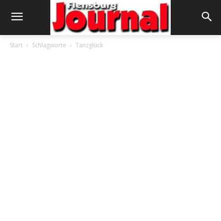
Start
Schlagworte
Tanzglück