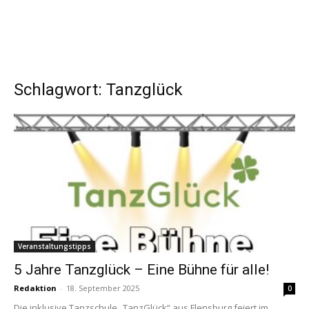
Schlagwort: Tanzglück
Veranstaltungstipps
5 Jahre Tanzglück – Eine Bühne für alle!
Redaktion
-
18. September 2025
0
Die inklusive Tanzschule „TanzGlück“ aus Flensburg feiert im