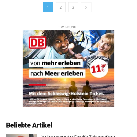
1
2
3
– WERBUNG –
Beliebte Artikel