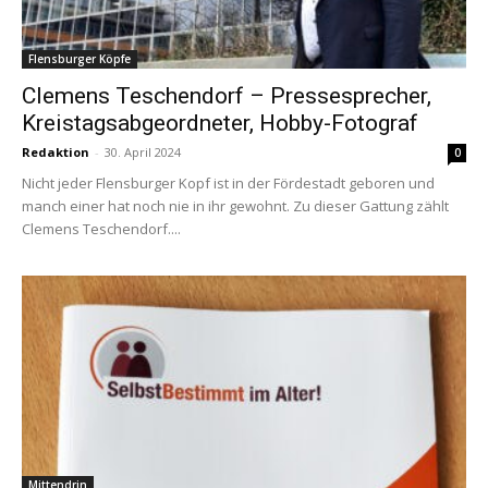
Flensburger Köpfe
Clemens Teschendorf – Pressesprecher,
Kreistagsabgeordneter, Hobby-Fotograf
Redaktion
-
30. April 2024
0
Nicht jeder Flensburger Kopf ist in der Fördestadt geboren und
manch einer hat noch nie in ihr gewohnt. Zu dieser Gattung zählt
Clemens Teschendorf....
Mittendrin