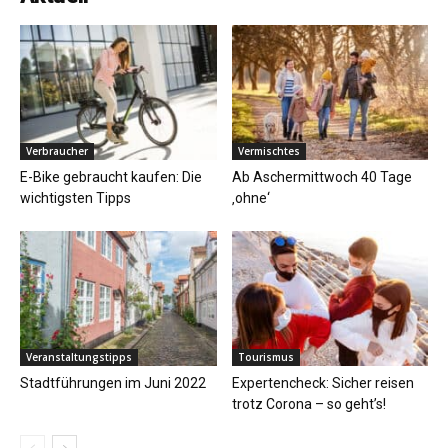
Verbraucher
Vermischtes
E-Bike gebraucht kaufen: Die
Ab Aschermittwoch 40 Tage
wichtigsten Tipps
‚ohne‘
Veranstaltungstipps
Tourismus
Stadtführungen im Juni 2022
Expertencheck: Sicher reisen
trotz Corona – so geht’s!