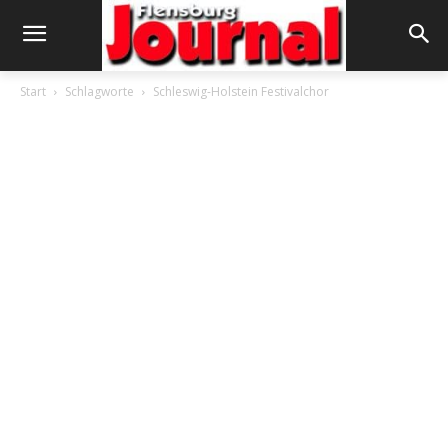
Start
Schlagworte
Schleswig-Holstein Festivalchor