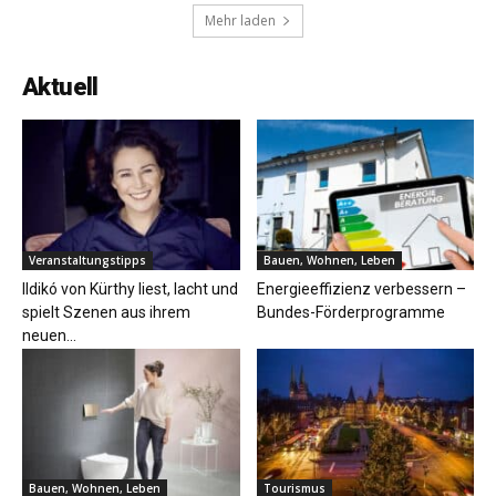
Mehr laden
Aktuell
Veranstaltungstipps
Bauen, Wohnen, Leben
Ildikó von Kürthy liest, lacht und
Energieeffizienz verbessern –
spielt Szenen aus ihrem
Bundes-Förderprogramme
neuen...
Bauen, Wohnen, Leben
Tourismus