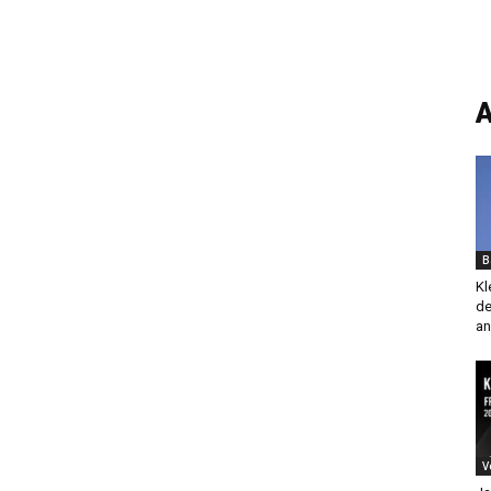
A
B
Kl
de
an
V