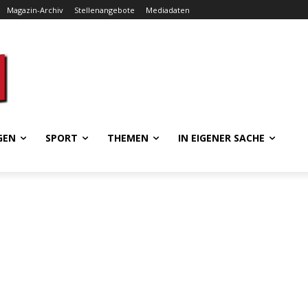
Magazin-Archiv
Stellenangebote
Mediadaten
GEN
SPORT
THEMEN
IN EIGENER SACHE