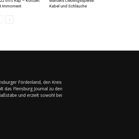
zz trifft Rap – Konzert
Marders Lieblingsspeise:
t Immoment
Kabel und Schläuche
ensburger Fördenland, den Kreis
lt das Flensburg Journal zu den
Maßstäbe und erzielt sowohl bei