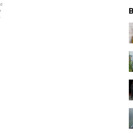
nd
B
e
s