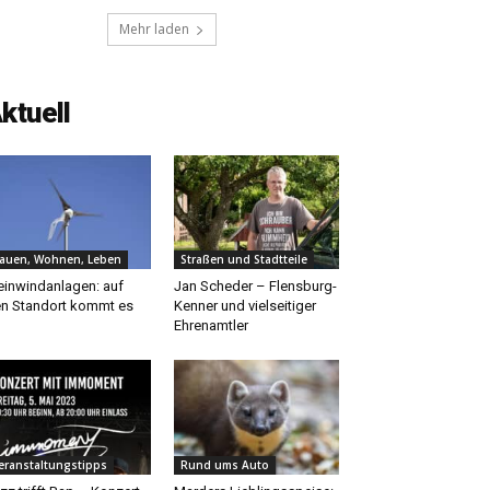
Mehr laden
ktuell
auen, Wohnen, Leben
Straßen und Stadtteile
einwindanlagen: auf
Jan Scheder – Flensburg-
n Standort kommt es
Kenner und vielseitiger
Ehrenamtler
eranstaltungstipps
Rund ums Auto